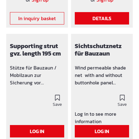
In inquiry basket
DETAILS
Supporting strut
Sichtschutznetz
gvz. length 195 cm
für Bauzaun
Stütze für Bauzaun /
Wind permeable shade
Mobilzaun zur
net with and without
Sicherung vor
buttonhole panel
Umkippen. Fußplatte 14
Colour: Green
x 23 cm für Spieß Ø 12 -
Winkel 50x50 mm
Save
Save
Erdnägel und Schelle
Log in to see more
nicht inkludiert!
information
LOG IN
LOG IN