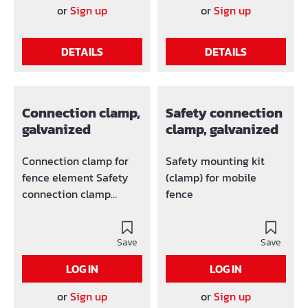
mit Zaunelementen
or
Sign up
or
Sign up
Länge 3,50 m oder 2,20
m hergestellt.
DETAILS
DETAILS
bestehend aus: 1
Schieberollenhalter 1
Bockrollenhalter 3
Führungshalter
Connection clamp,
Safety connection
ACHTUNG: Funktioniert
galvanized
clamp, galvanized
nicht mit Round-Top
Zäunen.
Connection clamp for
Safety mounting kit
fence element Safety
(clamp) for mobile
connection clamp
fence
Galvanized
Save
Save
LOG IN
LOG IN
or
Sign up
or
Sign up