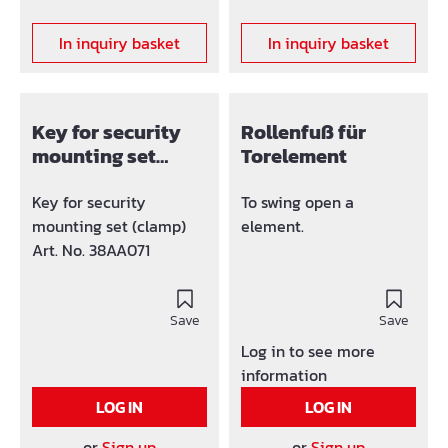
In inquiry basket
In inquiry basket
Key for security
Rollenfuß für
mounting set
Torelement
(clamp)
Key for security
To swing open a
mounting set (clamp)
element.
Art. No. 38AA071
Save
Save
Log in to see more
information
LOG IN
LOG IN
or
Sign up
or
Sign up