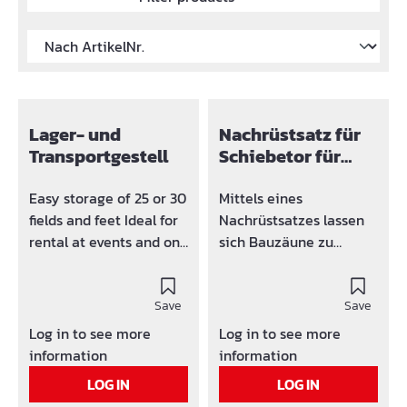
Lager- und
Nachrüstsatz für
Transportgestell
Schiebetor für
Bauzaun
Easy storage of 25 or 30
Mittels eines
fields and feet Ideal for
Nachrüstsatzes lassen
rental at events and on
sich Bauzäune zu
construction sites Can
einem Schiebetor
be transported by
ausbauen. Gerade bei
forklift or crane
Save
beengten
Save
Platzverhältnissen
Log in to see more
Log in to see more
bietet sich diese
information
information
Schiebetorlösung an.
LOG IN
LOG IN
Die Schiebetore werden