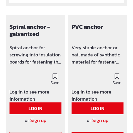
Spiral anchor -
PVC anchor
galvanized
Spiral anchor for
Very stable anchor or
screwing into insulation
nail made of synthetic
boards for fastening the
material for fastener
boards. Finish:
von isulating material.
galvanized.
Save
Save
Log in to see more
Log in to see more
information
information
LOG IN
LOG IN
or
Sign up
or
Sign up