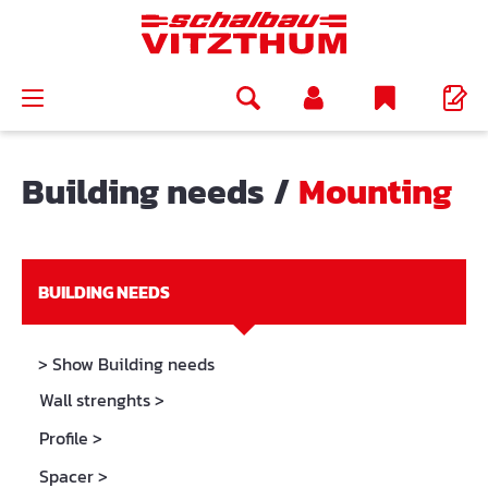
in content
Building needs
/
Mounting
BUILDING NEEDS
> Show Building needs
Wall strenghts
>
Profile
>
Spacer
>