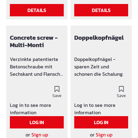
DETAILS
DETAILS
Concrete screw -
Doppelkopfnägel
Multi-Monti
Verzinkte patentierte
Doppelkopfnägel -
Betonschraube mit
sparen Zeit und
Sechskant und Flansch
schonen die Schalung.
ETA-15/0784 und
15/0785 Zulassung- Zwei
Einschraubtiefen — Ein
Save
Save
echtes Plus für mehr
Log in to see more
Log in to see more
Flexibilität und
information
information
Wirtschaftlichkeit (alle
LOG IN
LOG IN
Hinweise dazu auf der
Verpackung) Neuer
or
Sign up
or
Sign up