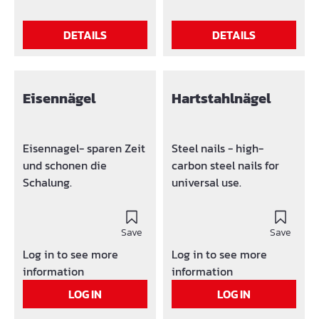
Schraubenkopf:
Sechskantkopf mit
DETAILS
DETAILS
angepresster Scheibe
Kopfprägung MMS+
Erhöhung des
Gewindeaußendurchme
Eisennägel
Hartstahlnägel
ssers: Größere
hinterschnittene Fläche
durch das Gewinde im
Eisennagel- sparen Zeit
Steel nails - high-
Beton Optimierte
und schonen die
carbon steel nails for
Tragfähigkeit im Beton
Schalung.
universal use.
Überarbeitete
Funktionsspitze:
Stärkere Verzahnung
Save
Save
und größerer
Log in to see more
Log in to see more
Außendurchmesser der
information
information
Spitze Größerer
LOG IN
LOG IN
Hinterschnitt
Geringeres