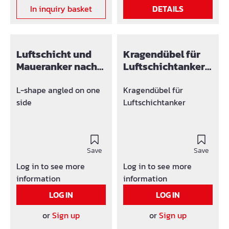
In inquiry basket
DETAILS
Luftschicht und
Kragendübel für
Maueranker nach
Luftschichtanker
DIN 1053
Ø 6 mm
L-shape angled on one
Kragendübel für
side
Luftschichtanker
Save
Save
Log in to see more
Log in to see more
information
information
LOG IN
LOG IN
or
Sign up
or
Sign up