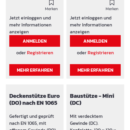
lackiert Mit Ausfall- und
und Ausführungen
Quetschsicherung.
Merken
erhältlich.
Merken
Kopfplatte: Klasse A 120
Versagenslasten
Jetzt einloggen und
Jetzt einloggen und
x 120 x 6 mm - mit
geprüft nach EN 1065.
mehr Informationen
mehr Informationen
Bohrung Ø 40 mm G-
Ausführung: lackiert
anzeigen
anzeigen
Hake Ø 14 mm
Gefertigt und geprüft
ANMELDEN
ANMELDEN
unverlierbar mit
nach EN 1065, mit
Auflagering
verdecktem Gewinde
oder
Registrieren
oder
Registrieren
(DC). Mit Ausfall- und
Quetschsicherung.
MEHR ERFAHREN
MEHR ERFAHREN
Kopfplatte: Klasse A 120
x 120 x 6 mm, mit
Bohrung Ø 40 mm G-
Haken: Ø 14 mm
Deckenstütze Euro
Baustütze - Mini
(unverlierbar) mit
(DO) nach EN 1065
(DC)
Auflagering
Gefertigt und geprüft
Mit verdecktem
nach EN 1065, mit
Gewinde (DC).