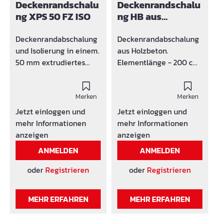
Verbund mit dem Beton
Deckenrandschalu
Deckenrandschalu
durch 7
ng XPS 50 FZ ISO
ng HB aus
Befestigungsleisten bei
Holzbeton
einer Elementlänge von
Deckenrandabschalung
Deckenrandabschalung
1600 mm
und Isolierung in einem.
aus Holzbeton.
Befestigungsleiste ist
50 mm extrudiertes
Elementlänge - 200 cm
aus dem gleichen
Polystyrol. Fuß aus 4mm
Materialstärke - 10 mm
Material wie das VIBA
Faserzement (Breite 10
Breite am Fuß - 70 mm
Schalbrett (Trapezleiste
cm) Elemente mit Nut
Merken
Merken
aus vollem Material für
und Feder.
Jetzt einloggen und
Jetzt einloggen und
mehr Stabilität, keine
Standardmäßig in 1
mehr Informationen
mehr Informationen
Hohlräume)
oder 2 Meter
anzeigen
anzeigen
Elementen, andere
ANMELDEN
ANMELDEN
Längen auf Anfrage
oder
Registrieren
oder
Registrieren
MEHR ERFAHREN
MEHR ERFAHREN