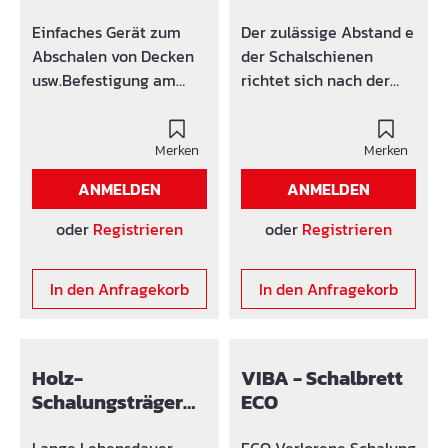
Einfaches Gerät zum
Der zulässige Abstand e
Abschalen von Decken
der Schalschienen
usw.Befestigung am
richtet sich nach der
Mauerwerk mit jedem
Dicke der zu
beliebigen
betonierenden Decke
Spannschloss oder
Merken
und beträgt:bei d < 20
Merken
Gewindestab.Höheneins
cm : zul. e = 150 cmbei d
ANMELDEN
ANMELDEN
tellung durch
= max D = 30 cm : zul. e
Längsschlitz.
= 75 cm Höhe der
oder
Registrieren
oder
Registrieren
Zeitsparend Einfach
Schiene: 100 cm, Höhe
Annageln Kein
gesamt: 130cm.
In den Anfragekorb
In den Anfragekorb
Holzverschnitt
Holz-
VIBA - Schalbrett
Schalungsträger
ECO
H20