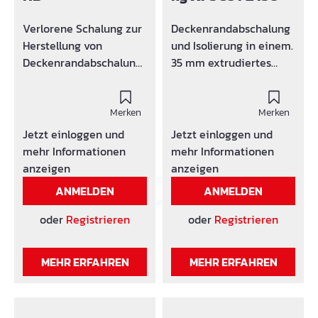
en Befestigungsleiste
ist aus dem gleichen
Verlorene Schalung zur
Deckenrandabschalung
Material wie das VIBA
Herstellung von
und Isolierung in einem.
Schalbrett (Trapezleiste
Deckenrandabschalung
35 mm extrudiertes
aus vollem Material für
en Material:
Polystyrol. Fuß aus 4mm
mehr Stabilität, keine
HolzbetonplatteElemen
Faserzement (Breite 10
Hohlräume)
t - Länge: 1600 mm
Merken
cm) Elemente mit Nut
Merken
andere Längen auf
und Feder.
Jetzt einloggen und
Jetzt einloggen und
AnfrageMaterial -
Standardmäßig in 1
mehr Informationen
mehr Informationen
Stärke: 10 oder 14 mm
oder 2 Meter
anzeigen
anzeigen
Vorteile: verlorene
Elementen, andere
ANMELDEN
ANMELDEN
Schalung muss nicht
Längen auf Anfrage
mehr ausgeschalt
oder
Registrieren
oder
Registrieren
werden. einfache
Montage durch
MEHR ERFAHREN
MEHR ERFAHREN
Schrauben oder Nägel
(nur leicht annageln)
Zeitersparnis Optimaler