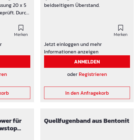
ssung 20 x 5
beidseitigem Überstand.
ft. Durch
beim
den
ringen des
Merken
Merken
r
Jetzt einloggen und mehr
ne in Wasser
Informationen anzeigen
 besteht aus
N
ANMELDEN
quellfähigem
tonit),
ren
oder
Registrieren
tel, in eine
siertem
korb
In den Anfragekorb
ist es mit
stauflösenden
wer für
Quellfugenband aus Bentonit
t kleben -
owstop
er!