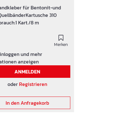
ppungen. Die Oberfläche der
andkleber für Bentonit-und
muss hart sein. QUELLBAND SK
uellbänderKartusche 310
uf Metall, Kunststoff, PVC und
brauch:1 Kart./8 m
 QUELLBAND SK gegebenenfalls
nem Bindedraht sichern
Merken
einloggen und mehr
ationen anzeigen
ANMELDEN
oder
Registrieren
In den Anfragekorb