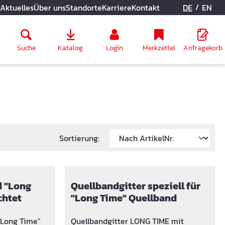
/
Aktuelles
Über uns
Standorte
Karriere
Kontakt
DE
EN
Suche
Katalog
Login
Merkzettel
Anfragekorb
Sortierung:
d "Long
Quellbandgitter speziell für
chtet
"Long Time" Quellband
"Long Time"
Quellbandgitter LONG TIME mit