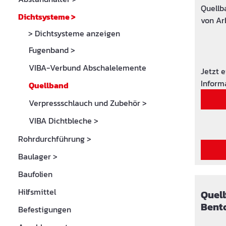
Quellb
Dichtsysteme
>
von Ar
Durchd
> Dichtsysteme anzeigen
gegen 
Fugenband
>
Durch 
VIBA-Verbund Abschalelemente
Quellv
Jetzt 
Quelld
Inform
Quellband
Wasser
Verpressschlauch und Zubehör
>
Abdich
Anschl
VIBA Dichtbleche
>
Beton
Rohrdurchführung
>
Grundw
Anwen
Baulager
>
Hochdr
Baufolien
Arten 
Baustr
Hilfsmittel
Quel
dauerh
Bent
Befestigungen
werden