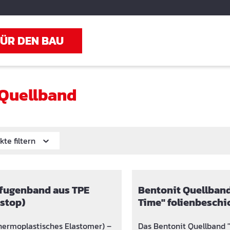
FÜR DEN BAU
Quellband
kte filtern
lfugenband aus TPE
Bentonit Quellban
stop)
Time" folienbeschi
hermoplastisches Elastomer) –
Das Bentonit Quellband 