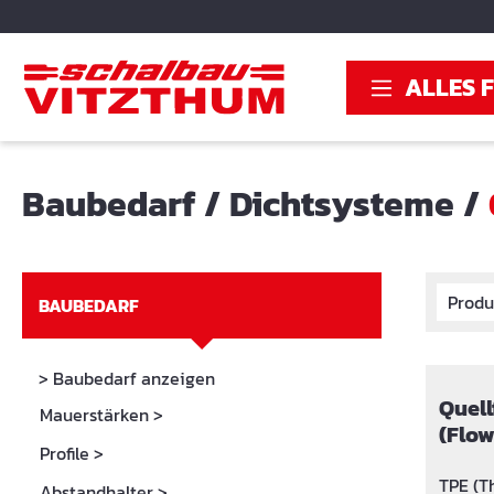
springen
Zur Hauptnavigation springen
ALLES 
Baubedarf
/
Dichtsysteme
/
Produ
BAUBEDARF
> Baubedarf anzeigen
Quel
Mauerstärken
>
(Flow
Profile
>
TPE (T
Abstandhalter
>