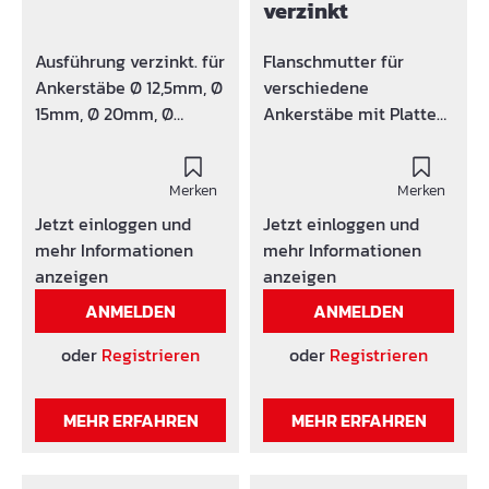
verzinkt
Ausführung verzinkt. für
Flanschmutter für
Ankerstäbe Ø 12,5mm, Ø
verschiedene
15mm, Ø 20mm, Ø
Ankerstäbe mit Platten-
26,5mm
Durchmesser [Ø] von
70mm mit drei Flügel.
Merken
Ausführung verzinkt.
Merken
Jetzt einloggen und
Jetzt einloggen und
mehr Informationen
mehr Informationen
anzeigen
anzeigen
ANMELDEN
ANMELDEN
oder
Registrieren
oder
Registrieren
MEHR ERFAHREN
MEHR ERFAHREN