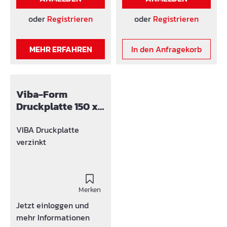
Sicherheit bei: B25 =
30kN, B35 = 40 kN.
oder
Registrieren
oder
Registrieren
Type [Groß] - Max.
Tragkraft mit 3-facher
MEHR ERFAHREN
In den Anfragekorb
Sicherheit bei: B25 = 40
kN, B35 = 50 kN.
Viba-Form
Druckplatte 150 x
60 x 10 mm verz.
VIBA Druckplatte
verzinkt
Merken
Jetzt einloggen und
mehr Informationen