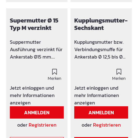
Supermutter Ø 15
Kupplungsmutter-
Typ M verzinkt
Sechskant
Suppermutter
Kupplungsmutter bzw.
Ausführung verzinkt für
Verbindungsmuffe für
Ankerstab Ø15 mm.
Ankerstab Ø 12,5 bis Ø
Dreh- und
26,5 mm. Die Muffe hat
schwenkbarer
mittig einen Bolzen für
Gelenkkopf zur
Merken
optimale Verbindung.
Merken
besseren Montagen bei
Jetzt einloggen und
Jetzt einloggen und
erhöhten Winkel.
mehr Informationen
mehr Informationen
anzeigen
anzeigen
ANMELDEN
ANMELDEN
oder
Registrieren
oder
Registrieren