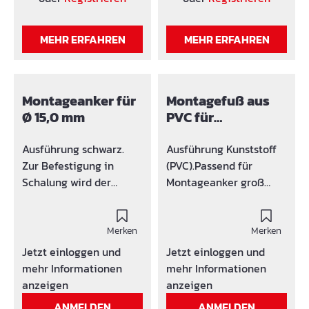
MEHR ERFAHREN
MEHR ERFAHREN
Montageanker für
Montagefuß aus
Ø 15,0 mm
PVC für
Montageanker
Ausführung schwarz.
Ausführung Kunststoff
Zur Befestigung in
(PVC).Passend für
Schalung wird der
Montageanker groß
Montagefuß (65CM15F)
(65CM15K) und klein
empfohlen. Einbautiefe:
(65CM15).Eventuell
108 mm, Betongüte: >=
Merken
verschließen mit
Merken
B 25.Prüfbescheinigung
Stopfen Ø 20 mm. a =
Jetzt einloggen und
Jetzt einloggen und
in Anlehnung DIN 18216
Innendurchmesser
mehr Informationen
mehr Informationen
Type [Klein] - Max.
anzeigen
anzeigen
Tragkraft mit 3-facher
ANMELDEN
ANMELDEN