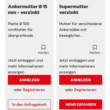
Ankermutter Ø 15
Supermutter
mm - verzinkt
verzinkt
Platte Ø 100
Mutter für verschiedene
mmMutter für
Ankerstäbe mit
übergreifende
beweglicher
Auflagerung passend An
Flügelmutter zur
kerstäbe-Ø 15 mm
Befestigung.
Ausführung verzinkt.
Merken
Ausführung verzinkt.
Merken
Jetzt einloggen und
Jetzt einloggen und
mehr Informationen
mehr Informationen
anzeigen
anzeigen
ANMELDEN
ANMELDEN
oder
Registrieren
oder
Registrieren
In den Anfragekorb
MEHR ERFAHREN