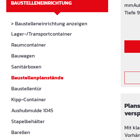
BAUSTELLENEINRICHTUNG
mmAuß
Tiefe 
Türkla
> Baustelleneinrichtung anzeigen
mmGewi
Lager-/Transportcontainer
Raumcontainer
Bauwagen
Sanitärboxen
Baustellenplanstände
Baustellentür
Kipp-Container
Plans
Aushubmulde 1045
versp
Stapelbehälter
Mit kl
Barellen
Vorhän