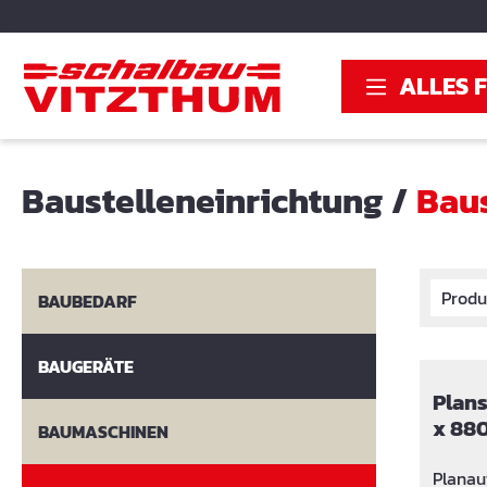
springen
Zur Hauptnavigation springen
ALLES 
Baustelleneinrichtung
/
Bau
Produ
BAUBEDARF
BAUGERÄTE
Planst
x 880
BAUMASCHINEN
Planau