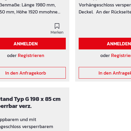
enmaße: Länge 1980 mm,
Vorhängeschloss verspe
950 mm, Höhe 1920 mmohne
Deckel. An der Rückseite
ppeVordachüberstand 380
sich ein Fenster damit S
cht: ca. 105 kg
Lichtverhältnisse haben. Mi
Merken
Plantasche. Einzeln höhenverstellbare
Füße. Durch die einzieh
ANMELDEN
ANMELDE
kann die Planhütte einf
platzsparend transportie
oder
Registrieren
oder
Registrie
gelagert werden. Solide,
feuerverzinkte Stahlkons
In den Anfragekorb
In den Anfrage
Beim Etagenwechsel kan
gesamte Planhütte mitte
mitgenommenwerden!
tand Typ G 198 x 85 cm
errbar verz.
appbarem und mit
geschloss versperrbarem