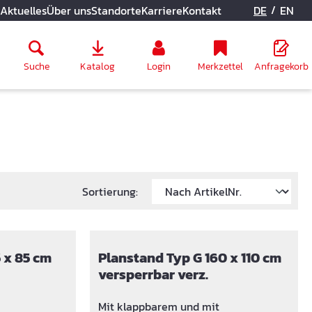
/
Aktuelles
Über uns
Standorte
Karriere
Kontakt
DE
EN
Suche
Katalog
Login
Merkzettel
Anfragekorb
Sortierung:
 x 85 cm
Planstand Typ G 160 x 110 cm
versperrbar verz.
Mit klappbarem und mit