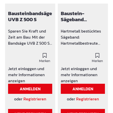
Bausteinbandsäge
Baustein-
UVB Z 500 S
Sägeband
hartmetallbestück
t
Sparen Sie Kraft und
Hartmetall bestücktes
Zeit am Bau: Mit der
Sägeband:
Bandsäge UVB Z 500 S
Hartmetallbestreute
zum Sägen von Poroton
Bandsägeblätter: Diese
und Porenbeton-Leicht,
Bänder bestehen aus
Durisol und ISO-Span
Merken
einer mit
Merken
schnell und präzise. Der
Hartmetallpartikeln
Jetzt einloggen und
Jetzt einloggen und
Einsatz dieser Maschine
unterbrochenen
mehr Informationen
mehr Informationen
ist ein echter Gewinn.
bestreuten
anzeigen
anzeigen
Die Investition
Schneidkante
ANMELDEN
ANMELDEN
amortisiert sich in
(Spanraum), auf einem
kurzer Zeit! Vorteile:
federharten und
oder
Registrieren
oder
Registrieren
Verwindungssteifer
ermüdungsfreien
Maschinenkörper
Bandkörper.