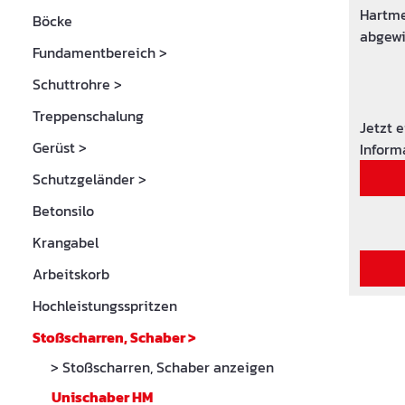
Hartme
Böcke
abgewi
Fundamentbereich
>
Spezialstahl. Stiell
mm
Schuttrohre
>
Treppenschalung
Jetzt 
Gerüst
>
Inform
Schutzgeländer
>
Betonsilo
Krangabel
Arbeitskorb
Hochleistungsspritzen
Stoßscharren, Schaber
>
> Stoßscharren, Schaber anzeigen
Unischaber HM