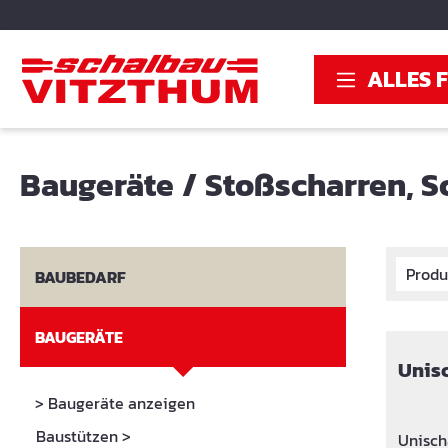
springen
Zur Hauptnavigation springen
ALLES 
Baugeräte
/
Stoßscharren, S
Produ
BAUBEDARF
BAUGERÄTE
Unis
> Baugeräte anzeigen
Baustützen
>
Unisch