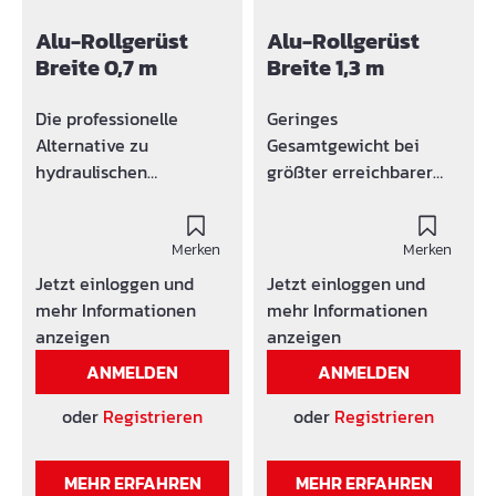
Alu-Rollgerüst
Alu-Rollgerüst
Breite 0,7 m
Breite 1,3 m
Die professionelle
Geringes
Alternative zu
Gesamtgewicht bei
hydraulischen
größter erreichbarer
Plattformen Voll
Höhe Bequemes
erweiterbar und flexibel
Arbeiten durch 1,3 m
auf Ihre benötigte Höhe
Merken
breite Plattform mit
Merken
anpassbar Höchste
verschließbarem
Jetzt einloggen und
Jetzt einloggen und
Stabilität durch
Aufstieg Höchste
mehr Informationen
mehr Informationen
Aluminiumbauweise in
Stabilität durch
anzeigen
anzeigen
Profiqualität Durch
Aluminiumbauweise in
ANMELDEN
ANMELDEN
große, lenkbare Räder
Profiqualität Durch
mit Bremse leicht zu
große, lenkbare Räder
oder
Registrieren
oder
Registrieren
versetzen und sicher zu
mit Bremse leicht zu
parken Leicht zu
versetzen und sicher zu
MEHR ERFAHREN
MEHR ERFAHREN
transportieren, zu
parken Leicht zu