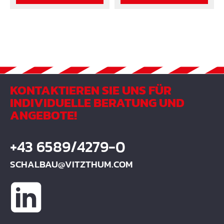
lagern und mit
transportieren, zu
geringstem
lagern und im
Kraftaufwand zu
Baustelleneinsatz
verschieben
bewährt
KONTAKTIEREN SIE UNS FÜR
INDIVIDUELLE BERATUNG UND
ANGEBOTE!
+43 6589/4279-0
SCHALBAU@VITZTHUM.COM