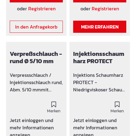
Oberfläche der Rohre
Streckmetall Stahl roh
max. 30
oder
Registrieren
oder
Registrieren
muss hart sein.
LD 1.000 x CD 2.500 mm
cmElementlänge L =
QUELLBAND SK klebt
2,50 m, Bügelraster = 25
auf Metall, Kunststoff,
In den Anfragekorb
MEHR ERFAHREN
cm
PVC und Stein.
QUELLBAND SK
gegebenenfalls mit
Verpreßschlauch -
Injektionsschaum
einem Bindedraht
rund Ø 5/10 mm
harz PROTECT
sichern
Verpressschlauch /
Injektions Schaumharz
Injektionsschlauch rund,
PROTECT -
Abm. 5/10 mmmit
Niedrigviskoser Schaum
Gewebedoppelmantel
auf Polyurethanbasis.
Stoppt sofort den
Merken
Wasserzufluss, schnelles
Merken
aufschäumen mit hoher
Jetzt einloggen und
Jetzt einloggen und
Volumenzunahme,
mehr Informationen
mehr Informationen
erfüllt UBA Leitlinie für
anzeigen
anzeigen