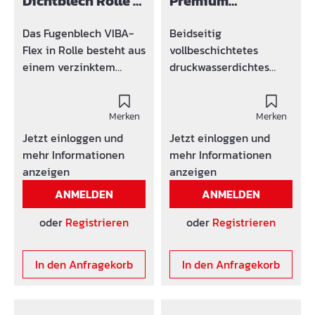
Dichtblech Rolle -
Premium
(PE) belegt.
150 mm
Dichtblech 150
mm, beidseitige
Das Fugenblech VIBA-
Beidseitig
Verbundbeschicht
Flex in Rolle besteht aus
vollbeschichtetes
ung
einem verzinktem
druckwasserdichtes
Stahlblech
Fugenabdichtungselem
mit beidseitig
ent. Die drucksensible
vollflächiger
Merken
und
Merken
Polymerbitumenbeschi
oberächenvergrössernd
Jetzt einloggen und
Jetzt einloggen und
chtung
e
mehr Informationen
mehr Informationen
(Klebebeschichtung).
Frischbetonverbundbes
anzeigen
anzeigen
Die Beschichtung ist
chichtung geht einen
ANMELDEN
ANMELDEN
mit einer beidseitig
extrem hohen
reißfesten, der Länge
Haftverbund mit dem
oder
Registrieren
oder
Registrieren
nach, in der Mitte
Beton ein und bleibt
geteiltem; leicht
dauerhaft aktiv. Am
In den Anfragekorb
In den Anfragekorb
abziehbaren
Stoß ist ein Bentonit
Schutzpapier belegt.
Dichtstreifen
Das Dichtblech ist
aufgebracht.