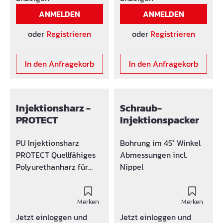
Kontakt mit
ANMELDEN
ANMELDEN
Trinkwasser.
Reaktionszeit bei
oder
Registrieren
oder
Registrieren
Wasserkontakt ca. 50
sec.
In den Anfragekorb
In den Anfragekorb
Volumenvergrößerung
bis 3500% bei
Wasserkontakt
Verpackung: 1 Liter
Injektionsharz -
Schraub-
Kombidose = 875 mL
PROTECT
Injektionspacker
Komponente A und 125
mL Komponente B 6
PU Injektionsharz
Bohrung im 45° Winkel
Dosen / Karton
PROTECT Quellfähiges
Abmessungen incl.
Versandgewicht 1,35 kg
Polyurethanharz für
Nippel
Schlauchverpressung
und Rissinjektion im
Nassbereich: Verbrauch
Merken
Merken
Schlauchpressung: ca.
Jetzt einloggen und
Jetzt einloggen und