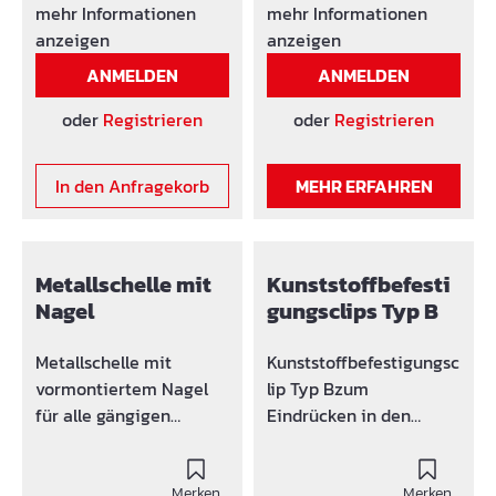
1,5L pro 10 m
mehr Informationen
mehr Informationen
Trinkwassertauglichkeit
anzeigen
anzeigen
sprüfung, niedrigviskos
ANMELDEN
ANMELDEN
und dauerhaft elastisch
abdichtend, lange
oder
Registrieren
oder
Registrieren
Verarbeitungszeit von
ca. 100 min bei 20°C
In den Anfragekorb
MEHR ERFAHREN
Verpackung:1 Liter
Kombidose = 750 mL
Komponenete A und
250 mL Komponente B
Metallschelle mit
Kunststoffbefesti
Versandgewicht 1,3 kg
Nagel
gungsclips Typ B
Metallschelle mit
Kunststoffbefestigungsc
vormontiertem Nagel
lip Typ Bzum
für alle gängigen
Eindrücken in den
Schußapparate. Zum
Frischbeton oder in
Schiessen und Nageln,
Bohrlöcher Ø 8 mm,
Befestigung alle 15 cm
Merken
Befestigung alle 15 cm
Merken