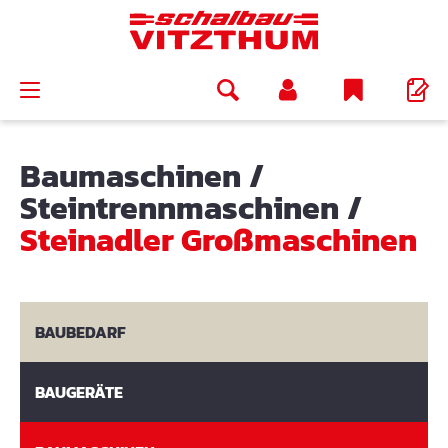
alt springen
Baumaschinen
/
Steintrennmaschinen
/
Steinadler Großmaschinen
BAUBEDARF
BAUGERÄTE