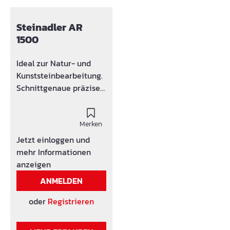
Steinadler AR
1500
Ideal zur Natur- und
Kunststeinbearbeitung.
Schnittgenaue präzise
Führung aufgrund
äußerst stabiler
Bauweise. Das Model AR
Merken
ist standardmäßig mit
Jetzt einloggen und
Spindelhöhenverstellun
mehr Informationen
g gefertigt.
anzeigen
Wasserzuleitung und
ANMELDEN
Elektrokabel werden
über eine Kunststoff
oder
Registrieren
Gliederkette geführt.
Motoren mit größerer