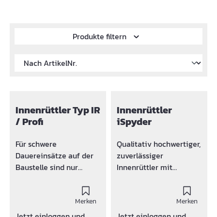
Produkte filtern
Innenrüttler Typ IR
Innenrüttler
/ Profi
iSpyder
Für schwere
Qualitativ hochwertiger,
Dauereinsätze auf der
zuverlässiger
Baustelle sind nur
Innenrüttler mit
qualitativ hochwertige,
integriertem Frequenz-
zuverlässige
Umformer (230V) für
Innenrüttler geeignet.
Merken
den schweren
Merken
Sie müssen robust,
Dauereinsatz auf
Jetzt einloggen und
Jetzt einloggen und