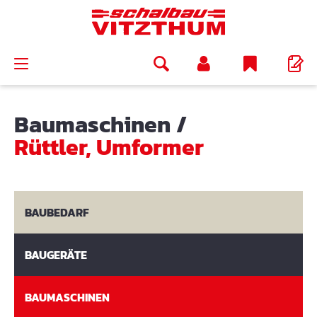
alt springen
Baumaschinen
/
Rüttler, Umformer
BAUBEDARF
BAUGERÄTE
BAUMASCHINEN