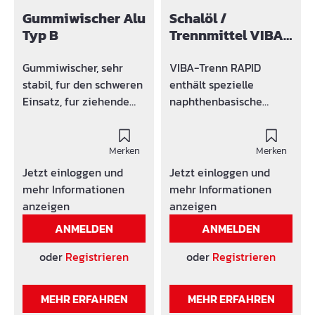
Gummiwischer Alu
Schalöl /
Typ B
Trennmittel VIBA-
Trenn RAPID
Gummiwischer, sehr
VIBA-Trenn RAPID
stabil, fur den schweren
enthält spezielle
Einsatz, fur ziehende
naphthenbasische
und schiebende
Grundöle und Wirkstoffe
Arbeitsweise. Zum
für die
Verteilen von Schalol,
Merken
unterschiedlichen
Merken
zum Versiegeln und
Anforderungen. Bei der
Jetzt einloggen und
Jetzt einloggen und
Einschlemmen von
Auswahl wurde
mehr Informationen
mehr Informationen
Strasendecken, zum
besonderer Wert auf
anzeigen
anzeigen
Sandeinschieben von
hohe
ANMELDEN
ANMELDEN
Pflaster und Platten, fur
Anwendungsfreundlichk
die Reinigung der
eit und
oder
Registrieren
oder
Registrieren
Strasen und Garagen
Praxistauglichkeit
von Schmutz und
gelegt. 1 ltr. reicht für
MEHR ERFAHREN
MEHR ERFAHREN
Schneematsch.
ca. 60 – 70 m² je nach