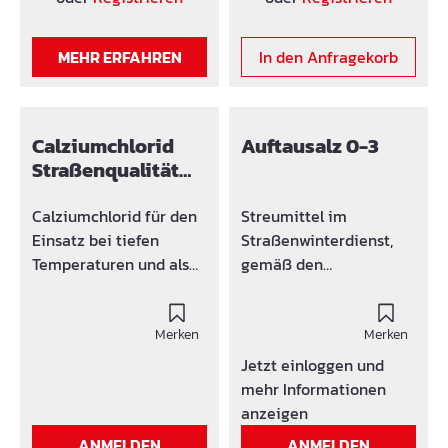
Austrocknen.
Vorbeugung von
MEHR ERFAHREN
In den Anfragekorb
Schwundrissen. Bitte
beachten!
Verdunstungsschutz ist
frostempfindlich.
Calziumchlorid
Auftausalz 0-3
Lagerung nur über 0°C
Straßenqualität
77/78%
Calziumchlorid für den
Streumittel im
Einsatz bei tiefen
Straßenwinterdienst,
Temperaturen und als
gemäß den
Staubbindemittel - 77%
Anforderungen der
Flocken - 25 kg Säcke
TLStreu (Steinsalz). Ihre
Artikelbeschreibung:
Merken
Vorteile: Tauwirksame
Merken
Qualität: 77% Flocken
Substanz ca. 99,0%
Jetzt einloggen und
Einsatz bei tiefen
Großteil der Körner zw.
mehr Informationen
Temperaturen - wirkt
0,4 und 2 mm Mit
anzeigen
bis - 50C°, wenn rasche
Feinanteilen, die schnell
ANMELDEN
ANMELDEN