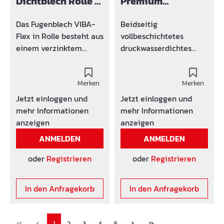
Dichtblech Rolle -
Premium
(PE) belegt.
150 mm
Dichtblech 150
mm, beidseitige
Das Fugenblech VIBA-
Beidseitig
Verbundbeschicht
Flex in Rolle besteht aus
vollbeschichtetes
ung
einem verzinktem
druckwasserdichtes
Stahlblech
Fugenabdichtungselem
mit beidseitig
ent. Die drucksensible
vollflächiger
Merken
und
Merken
Polymerbitumenbeschi
oberächenvergrössernd
Jetzt einloggen und
Jetzt einloggen und
chtung
e
mehr Informationen
mehr Informationen
(Klebebeschichtung).
Frischbetonverbundbes
anzeigen
anzeigen
Die Beschichtung ist
chichtung geht einen
ANMELDEN
ANMELDEN
mit einer beidseitig
extrem hohen
reißfesten, der Länge
Haftverbund mit dem
oder
Registrieren
oder
Registrieren
nach, in der Mitte
Beton ein und bleibt
geteiltem; leicht
dauerhaft aktiv. Am
In den Anfragekorb
In den Anfragekorb
abziehbaren
Stoß ist ein Bentonit
Schutzpapier belegt.
Dichtstreifen
Das Dichtblech ist
aufgebracht.
1
2
3
4
5