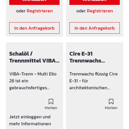
Wirkung erforderlich ist
wirken Mit Grobanteilen
(Blitzeis, Eisplatten,
(bis 3 mm), die
oder
Registrieren
oder
Registrieren
etc.) Einsatz auch als
anhaltend wirken
Staubbindemittel
(Langzeitwirkung)
In den Anfragekorb
In den Anfragekorb
Klumpt nicht! Natursalz
Entspricht der RVS
Schalöl /
Cire E-31
Trennmittel VIBA-
Trennwachs
Trenn - Multi Elio
flüssig, für
28
Sichtbeton
VIBA-Trenn - Multi Elio
Trennwachs flüssig Cire
28 ist ein
E-31 - für
gebrauchsfertiges
architektonischen
Betontrennmittel,
Beton WGK3 Cire E-31
dessen physikalischen
ist ein
Eigenschaften eine
Merken
Schalungstrennmittel
Merken
einfache Entschalung
für hochwertigen
Jetzt einloggen und
des Betons nach dem
Sichtbeton in der
mehr Informationen