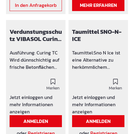
helle und hochwertige
Vorbeugung von
findet keine Verharzung
In den Anfragekorb
MEHR ERFAHREN
Oberflächen.
Schwundrissen. Bitte
des Produktes statt.
beachten!
Verdunstungsschutz ist
frostempfindlich.
Verdunstungsschu
Taumittel SNO-N-
Lagerung nur über 0°C
tz VIBASOL Curing
ICE
TC
Ausführung: Curing TC
Taumittel:Sno N Ice ist
Wird dünnschichtig auf
eine Alternative zu
frische Betonflächen
herkömmlichem
gesprüht, die
Streusalz bei Einsatz
weiterbehandelt
auf Betonflächen. Ein
werden. Die
Merken
Zusatz verhindert
Merken
Betonoberfläche wird
zuverlässig das
Jetzt einloggen und
Jetzt einloggen und
mit einem
abplatzen bzw.
mehr Informationen
mehr Informationen
wasserundurchlässigen
aussanden von Beton.
anzeigen
anzeigen
Schutzfilm belegt und
ANMELDEN
ANMELDEN
verhindert somit ein
frühzeitiges
oder
Registrieren
oder
Registrieren