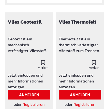
Vlies Geotextil
Vlies Thermofelt
Geotex ist ein
Thermofelt ist ein
mechanisch
thermisch verfestigter
verfestigter Vliesstoff
Vliesstoff zum Trennen
zu Trennen und
sowie Filtern von
Filtern.Es wird im
Feinteilenund wird im
Speziellen bei
Merken
Speziellen bei
Merken
bekiesten, begehbaren,
Flachdächern
Jetzt einloggen und
Jetzt einloggen und
befahrbaren sowie
eingesetzt. Die
mehr Informationen
mehr Informationen
begrüntenFlachdächern
thermische
anzeigen
anzeigen
eingesetzt. Was leisten
Verfestigung ermöglicht
ANMELDEN
ANMELDEN
Geotex - Vliesstoffe?
ein problemloses
Sie trennen Feinteile
Durchbohren bzw.
oder
Registrieren
oder
Registrieren