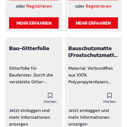
Auflagefläche
oder
Registrieren
oder
Registrieren
ermöglichen eine
erstklassige und
MEHR ERFAHREN
MEHR ERFAHREN
langfristig garantierte
Dämmung von
Trittschall. Die Matte
wird aus
Bau-Gitterfolie
Bauschutzmatte
Gummigranulat von
(Frostschutzmatte
recycelten Autoreifen
)
und einer auf edlen
Gitterfolie für
Material: Verbundflies
Polymeren basierenden
Baufenster. Durch die
aus 100%
Bindematrix
verstärkte Gitter-
Polypropylenfasern,
hergestellt. Die Matte
Konstruktion kann die
kaschiert mit UV-
wird mit der glatten
Gitterfolie mehr
stabiler Polyethylen
Seite nach oben und
Belastung aufnehmen
Merken
(LDPE-Folie). Die
Merken
der rauhen Seite nach
als herkömmliche
Bauschutzmatte ist
Jetzt einloggen und
Jetzt einloggen und
unten verlegt.
Folien. Eigenschaften:
einseitig mit schwarzer
mehr Informationen
mehr Informationen
Verarbeitung: Den zu
Transparent, UV-
Folie kaschiert.
anzeigen
anzeigen