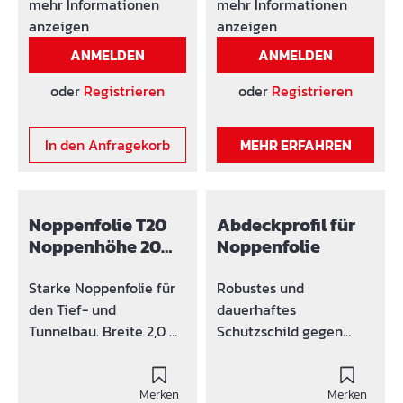
Frostschutz im Winter
mit 8 mm Noppenhöhe
mehr Informationen
mehr Informationen
(ermöglicht
eine Luftschicht vor
anzeigen
anzeigen
Betonierungsarbeiten
dem Mauerwerk. Die
ANMELDEN
ANMELDEN
bis -5 Grad C ohne
Kellerwände können
Härteverlust)
atmen, die Feuchtigkeit
oder
Registrieren
oder
Registrieren
Antidröhnlagen
wird aussen abgeführt.
Verdunstungsschutz
Noppenbahn Material:
In den Anfragekorb
MEHR ERFAHREN
Schutzplane
HDPE, Brandverhalten:
Wärmeschutz
B2 DIN 4102.
Noppenfolie T20
Abdeckprofil für
Noppenhöhe 20
Noppenfolie
mm
Starke Noppenfolie für
Robustes und
den Tief- und
dauerhaftes
Tunnelbau. Breite 2,0 m,
Schutzschild gegen
Rollenlänge 20 m
mechanische
Breite. Durch das große
Beschädigungen.
Volumen der 20 mm
Merken
Schafft mit 10 mm
Merken