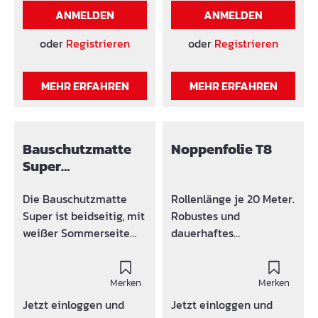
dämmenden
stabilisiert
Eigenschaften: reißfest,
ANMELDEN
ANMELDEN
Unterboden reinigen
unverottbar höchst
und eventuelle
widerstandsfähig gegen
oder
Registrieren
oder
Registrieren
Unebenheiten
mechanische
beseitigen. Die
Beschädigung leicht
Bauschutzmatte
MEHR ERFAHREN
MEHR ERFAHREN
konfektionierbar gute
Gummigranulat mit der
Wärmeisolation voll
glatten Seite nach oben
recyclierbar vielfach
ausrollen. Die Fugen
wiederverwendbar
Bauschutzmatte
Noppenfolie T8
stumpf stoßen und mit
Anwendungsbereich:Ver
Super
einem Klebeband
dunstungsschutz,
(Frostschutzmatte
verkleben.
Kälteschutz, Schutz vor
) 650 gr./m²
Die Bauschutzmatte
Rollenlänge je 20 Meter.
Ausdünnung des noch
Super ist beidseitig, mit
Robustes und
feuchten Betons bei
weißer Sommerseite
dauerhaftes
heftigem Niederschlag,
und mit schwarzer Folie
Schutzschild bzw. Folie
zur Abdeckung,
als Winterseite
gegen mechanische
Schutzplane
kaschiert.
Merken
Beschädigungen. Die T8
Merken
Anwendungsbereich:
Noppenbahn schafft
Jetzt einloggen und
Jetzt einloggen und