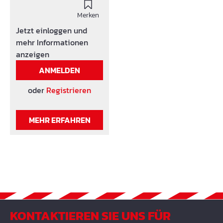
4102
Mauersperrbahn schützt
das Mauerwerk vor
Merken
aufsteigender
Jetzt einloggen und
Feuchtigkeit.
mehr Informationen
anzeigen
ANMELDEN
oder
Registrieren
MEHR ERFAHREN
KONTAKTIEREN SIE UNS FÜR