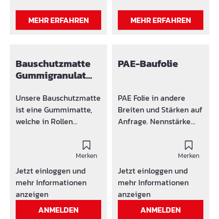
zur
Durchschraubenbei
Entwässerungsebene
mechanischen
MEHR ERFAHREN
MEHR ERFAHREN
hin und ermöglichen so
Befestigungen.
denungehinderten
Abfluss von
Oberflächenwässern Sie
Bauschutzmatte
PAE-Baufolie
verhindern bei hoher
Gummigranulat
Entwässerungsleistung
Breite 1,25 m
das Durchschwemmen
Unsere Bauschutzmatte
PAE Folie in andere
von Feinteilenbei
ist eine Gummimatte,
Breiten und Stärken auf
bekiesten und
welche in Rollen
Anfrage. Nennstärke
begrünten Dächern und
geliefert und zur
abzüglich üblicher
dadurch Wasserstau auf
Ausführung von
Toleranz.
Flach-dächern und
schwimmenden
Merken
Merken
anderen
Estrichen verwendet
Jetzt einloggen und
Jetzt einloggen und
Baukonstruktionen.
wird. Die Verwendung
mehr Informationen
mehr Informationen
von hoch elastischen
anzeigen
anzeigen
Polymerbindemitteln
ANMELDEN
ANMELDEN
und der spezifischen