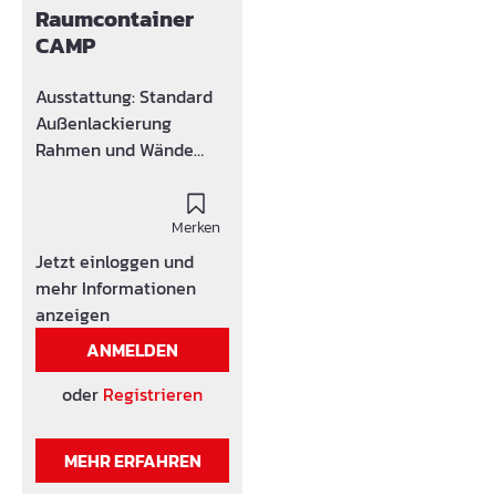
Raumcontainer
CAMP
Ausstattung: Standard
Außenlackierung
Rahmen und Wände
grau/weiß Standard
PVC-Bodenbelag
Außentüre: 1000 x 2226
Merken
mm (Außenmaß)
Jetzt einloggen und
Drehkippfenster: 1000 x
mehr Informationen
1250 mm, isolierverglast
anzeigen
mit PVC-Rolladen
ANMELDEN
Lüftungsgitter Wände
und Dach isoliert
oder
Registrieren
Innenhöhe 2260 mm
(andere Höhe auf
MEHR ERFAHREN
Anfrage, z.B. 2300 mm)
Mit 4 Kranhaken