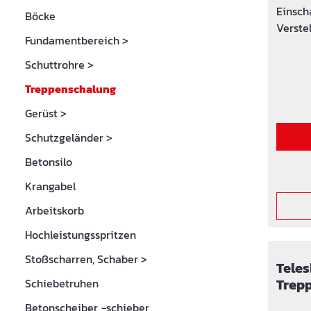
Einsch
Böcke
Verstellb
Fundamentbereich
>
Winkel
Keilver
Schuttrohre
>
Treppenschalung
Gerüst
>
Schutzgeländer
>
Betonsilo
Krangabel
Arbeitskorb
Hochleistungsspritzen
Stoßscharren, Schaber
>
Teles
Trep
Schiebetruhen
Betonscheiber, -schieber