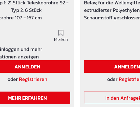
oprohre 92 -
Belag für die Wellengitt
yp 2: 6 Stück
extrudierter Polyethylen
prohre 107 - 167 cm
Schaumstoff geschlossenzellig; 100 %
HFCKW- und HFKW-frei
Merken
einloggen und mehr
ationen anzeigen
ANMELDEN
ANMELDE
oder
Registrieren
oder
Registrie
MEHR ERFAHREN
In den Anfrage