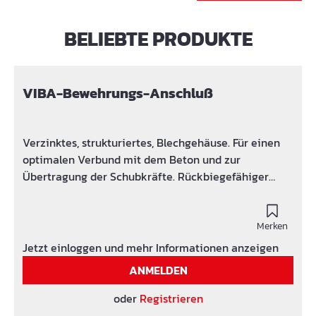
BELIEBTE PRODUKTE
Produktgalerie überspringen
VIBA-Bewehrungs-Anschluß
Verzinktes, strukturiertes, Blechgehäuse. Für einen
optimalen Verbund mit dem Beton und zur
Übertragung der Schubkräfte. Rückbiegefähiger
Baustahl BST 550 mit österreichischer Zulassung.
(BST 500 auf Anfrage lieferbar.) Bei Sondertypen
einfach das angehängte Datenblatt ausdrucken,
Merken
ausfüllen und an uns per Email oder Fax senden.
Jetzt einloggen und mehr Informationen anzeigen
ANMELDEN
oder
Registrieren