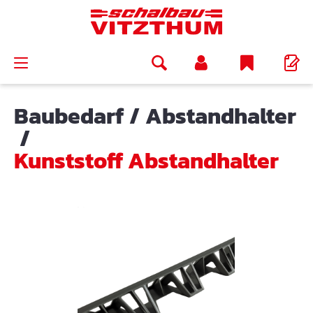
alt springen
Baubedarf
/
Abstandhalter
/
Kunststoff Abstandhalter
Bildergalerie überspringen