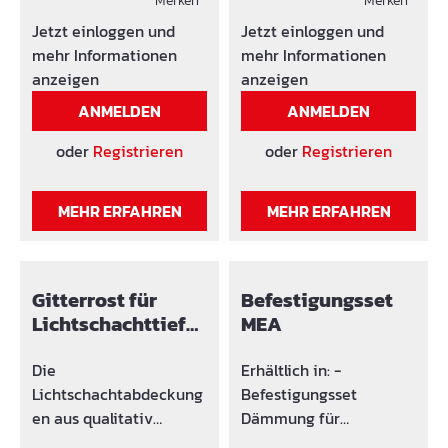
Zwischenelement ein
Merken
Größe 100 x 100 x 40
Merken
Montage Rostvarianten
MEAFIX und
Befestigungsset
cm u. 100 x 130 x 40
Jetzt einloggen und
Jetzt einloggen und
aus feuerverzinktem
geeignetem
Universal passend zu
cm): 8 - 33 cm.Je
mehr Informationen
mehr Informationen
Stahl: Masche 30/10
Befestigungsset.
vorhandenen
Aufsatz ein
anzeigen
anzeigen
(auch in V2A), Masche
Dämmstärke bestellen.
Befestigungsset
ANMELDEN
ANMELDEN
30/30, Streckmetall,
Universal passend zur
Masche 30/10 (PKW-
Dämmstärke bestellen.
oder
Registrieren
oder
Registrieren
befahrbar)
MEHR ERFAHREN
MEHR ERFAHREN
Gitterrost für
Befestigungsset
Lichtschachttiefe
MEA
40 cm
Die
Erhältlich in: -
Lichtschachtabdeckung
Befestigungsset
en aus qualitativ
Dämmung für
hochwertigen und
verschiedene