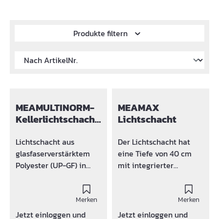
Produkte filtern
MEAMULTINORM-
MEAMAX
Kellerlichtschacht
Lichtschacht
40
Lichtschacht aus
Der Lichtschacht hat
glasfaserverstärktem
eine Tiefe von 40 cm
Polyester (UP-GF) in
mit integrierter
Farbe Weiß.
Höhenverstellung -
MEAMULTINORM 3-IN-1
Höhenverstellbar Durch
Lichtschacht ist der
Merken
den integrierten
Merken
Formstabiler Allrounder
höhenverstellbaren
Jetzt einloggen und
Jetzt einloggen und