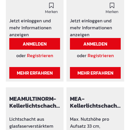
witterungsbeständigen
Dämmstärken -
Materialien biete neben
Merken
Befestigungsset
Merken
einer anspruchsvollen
Standard
Jetzt einloggen und
Jetzt einloggen und
Optik einenoptimalen
mehr Informationen
mehr Informationen
Schutz vor Laub,
anzeigen
anzeigen
Kleintieren und
ANMELDEN
ANMELDEN
Schmutz im
Lichtschacht. Je nach
oder
Registrieren
oder
Registrieren
Ausführung schützen
die Abdeckungen
MEHR ERFAHREN
MEHR ERFAHREN
zusätzlich vor
Schlagregen
oderFasadenwasser. Der
Reinigungsaufwand im
MEAMULTINORM-
MEA-
Lichtschacht reduziert
Kellerlichtschacht
Kellerlichtschacht
sich erheblich, was
60
-Aufsatz XL
einen hellen,
Lichtschacht aus
Max. Nutzhöhe pro
ungetrübten Blick aus
glasfaserverstärktem
Aufsatz 33 cm,