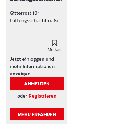
sich erheblich, was
LS-Breite 42 cm
einen hellen,
Gitterrost für
ungetrübten Blick aus
Lüftungsschachtmaße
dem Keller ermöglicht.
Die Gitter werden als
verstärkt (30/10),
unverstärkt (30/30) und
Merken
als Streckmetall
Jetzt einloggen und
angeboten.
mehr Informationen
anzeigen
ANMELDEN
oder
Registrieren
MEHR ERFAHREN