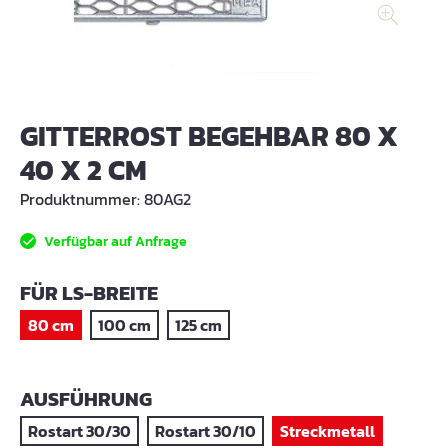
GITTERROST BEGEHBAR 80 X
40 X 2 CM
Produktnummer:
80AG2
Verfügbar auf Anfrage
AUSWÄHLEN
FÜR LS-BREITE
80 cm
100 cm
125 cm
AUSWÄHLEN
AUSFÜHRUNG
Rostart 30/30
Rostart 30/10
Streckmetall