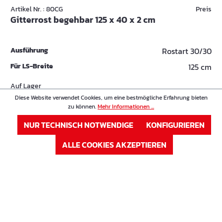
Artikel Nr. : 80CG
Preis
Gitterrost begehbar 125 x 40 x 2 cm
Ausführung
Rostart 30/30
Für LS-Breite
125 cm
Auf Lager
Sofort verfügbar, Lieferzeit: 1-3 Tage
Diese Website verwendet Cookies, um eine bestmögliche Erfahrung bieten
zu können.
Mehr Informationen ...
NUR TECHNISCH NOTWENDIGE
ANMELDEN
KONFIGURIEREN
ALLE COOKIES AKZEPTIEREN
oder
Registrieren
Artikel Nr. : 80CG1
Preis
Gitterrost begehbar 125 x 40 x 2 cm
Ausführung
Rostart 30/10