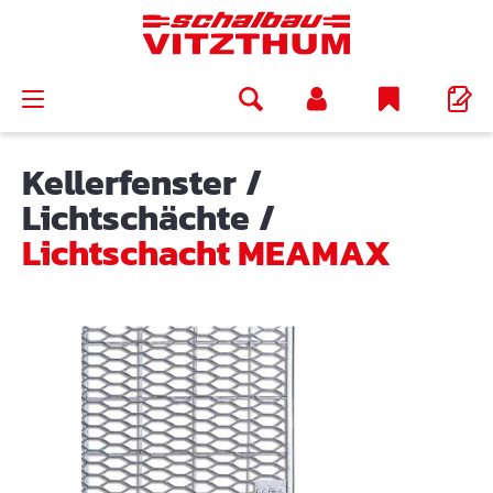
alt springen
Kellerfenster
/
Lichtschächte
/
Lichtschacht MEAMAX
Bildergalerie überspringen