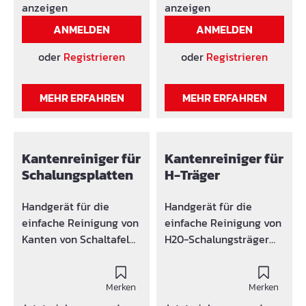
gereinigt. Das
anzeigen
anzeigen
Federstahlblatt ist sehr
ANMELDEN
ANMELDEN
biegeelastisch.Zum
Reinigen von
oder
Registrieren
oder
Registrieren
Betonflächen,
Schalungen,
MEHR ERFAHREN
MEHR ERFAHREN
Stahlplatten und
Großgeräten wie
Bagger, Raupen und
LKW.Leicht
Kantenreiniger für
Kantenreiniger für
auswechselbares Blatt
Schalungsplatten
H-Träger
aus Qualitätsfederstahl.
Astreiner Buchenstiel.
Handgerät für die
Handgerät für die
einfache Reinigung von
einfache Reinigung von
Kanten von Schaltafel
H20-Schalungsträger
von 12 - 27 mm.
Kanten.
Merken
Merken