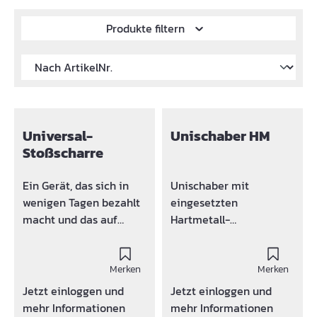
Produkte filtern
Universal-
Unischaber HM
Stoßscharre
Ein Gerät, das sich in
Unischaber mit
wenigen Tagen bezahlt
eingesetzten
macht und das auf
Hartmetall-
keiner Baustelle fehlen
Wendeplatten und
sollte. Ohne viel
abgewinkeltem
Zeitaufwand sind die
Merken
Stoßmesser aus
Merken
Schalungsbretter und
Spezialstahl. Stiellänge
Jetzt einloggen und
Jetzt einloggen und
Vierkanthölzer
850 oder 1300 mm
mehr Informationen
mehr Informationen