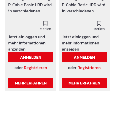
P-Cable Basic HRD wird
P-Cable Basic HRD wird
in verschiedenen
in verschiedenen
Ausführungen
Ausführungen
angeboten.Es wird
angeboten.Es wird
folgende
Merken
folgende
Merken
Produktkennzeichnung
Produktkennzeichnung
Jetzt einloggen und
Jetzt einloggen und
verwendet: SG x (Anzahl
verwendet: x (Anzahl
mehr Informationen
mehr Informationen
der Bohrungen)/ y-z
der Bohrungen)/ y-z
anzeigen
anzeigen
(Bereich in dem die
(Bereich mm in dem die
ANMELDEN
ANMELDEN
Bohrung angepasst
Bohrung angepasst
werden kann)
werden kann)
oder
Registrieren
oder
Registrieren
MEHR ERFAHREN
MEHR ERFAHREN