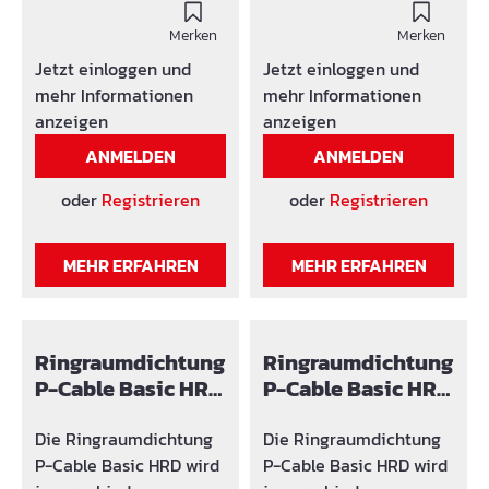
angeboten.Es wird
Merken
folgende
Merken
Produktkennzeichnung
Jetzt einloggen und
Jetzt einloggen und
verwendet: SG x (Anzahl
mehr Informationen
mehr Informationen
der Bohrungen)/ y-z
anzeigen
anzeigen
(Bereich in dem die
ANMELDEN
ANMELDEN
Bohrung angepasst
werden kann)
oder
Registrieren
oder
Registrieren
MEHR ERFAHREN
MEHR ERFAHREN
Ringraumdichtung
Ringraumdichtung
P-Cable Basic HRD
P-Cable Basic HRD
Ø100
125
Die Ringraumdichtung
Die Ringraumdichtung
P-Cable Basic HRD wird
P-Cable Basic HRD wird