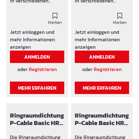
in verschiedenen
in verschiedenen
Ausführungen
Ausführungen
angeboten.Es wird
angeboten.Es wird
folgende
Merken
folgende
Merken
Produktkennzeichnung
Produktkennzeichnung
Jetzt einloggen und
Jetzt einloggen und
verwendet: SG x (Anzahl
verwendet: SG x (Anzahl
mehr Informationen
mehr Informationen
der Bohrungen)/ y-z
der Bohrungen)/ y-z
anzeigen
anzeigen
(Bereich in dem die
(Bereich in dem die
ANMELDEN
ANMELDEN
Bohrung angepasst
Bohrung angepasst
werden kann)
werden kann)
oder
Registrieren
oder
Registrieren
MEHR ERFAHREN
MEHR ERFAHREN
Ringraumdichtung
Ringraumdichtung
P-Cable Basic HRD
P-Cable Basic HRD
Ø150
200
Die Ringraumdichtung
Die Ringraumdichtung