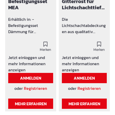
Befestigungsset
Gitterrost für
MEA
Lichtschachttiefe
60 cm
Erhältlich in: -
Die
Befestigungsset
Lichtschachtabdeckung
Dämmung für
en aus qualitativ
verschiedene
hochwertigen und
Dämmstärken -
witterungsbeständigen
Befestigungsset
Merken
Materialien biete neben
Merken
Standard
einer anspruchsvollen
Jetzt einloggen und
Jetzt einloggen und
Optik einenoptimalen
mehr Informationen
mehr Informationen
Schutz vor Laub,
anzeigen
anzeigen
Kleintieren und
ANMELDEN
ANMELDEN
Schmutz im
Lichtschacht. Je nach
oder
Registrieren
oder
Registrieren
Ausführung schützen
die Abdeckungen
MEHR ERFAHREN
MEHR ERFAHREN
zusätzlich vor
Schlagregen