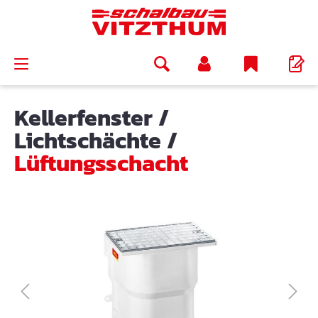
alt springen
Kellerfenster
/
Lichtschächte
/
Lüftungsschacht
Bildergalerie überspringen