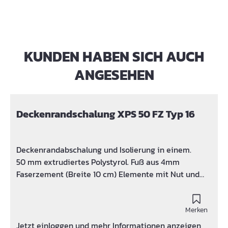
KUNDEN HABEN SICH AUCH
Produktgalerie überspringen
ANGESEHEN
Deckenrandschalung XPS 50 FZ Typ 16
Deckenrandabschalung und Isolierung in einem.
50 mm extrudiertes Polystyrol. Fuß aus 4mm
Faserzement (Breite 10 cm) Elemente mit Nut und
Feder. Standardmäßig in 1 oder 2 Meter Elementen,
andere Längen auf Anfrage
Merken
Jetzt einloggen und mehr Informationen anzeigen