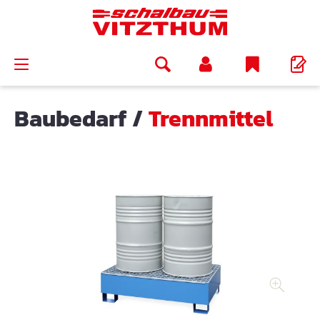
alt springen
Baubedarf
/
Trennmittel
Bildergalerie überspringen