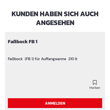
KUNDEN HABEN SICH AUCH
Produktgalerie überspringen
ANGESEHEN
Faßbock FB 1
Faßbock (FB 1) für Auffangwanne 210 lt
Merken
ANMELDEN