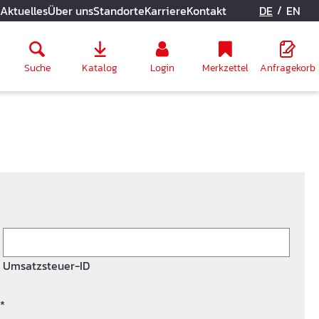
/
Aktuelles
Über uns
Standorte
Karriere
Kontakt
DE
EN
Suche
Katalog
Login
Merkzettel
Anfragekorb
Umsatzsteuer-ID
*