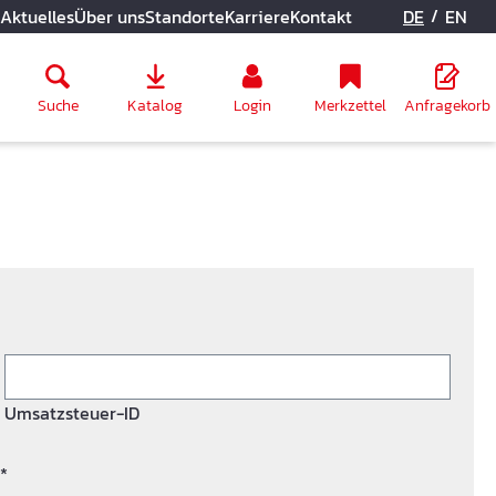
/
Aktuelles
Über uns
Standorte
Karriere
Kontakt
DE
EN
Suche
Katalog
Login
Merkzettel
Anfragekorb
Umsatzsteuer-ID
*