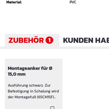
Material:
PVC
ZUBEHÖR
KUNDEN HAB
1
Produktgalerie überspringen
Montageanker für Ø
15,0 mm
Ausführung schwarz. Zur
Befestigung in Schalung wird
der Montagefuß (65CM15F)
empfohlen. Einbautiefe: 108
mm, Betongüte: >= B