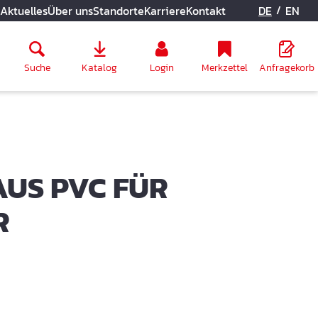
/
Aktuelles
Über uns
Standorte
Karriere
Kontakt
DE
EN
Suche
Katalog
Login
Merkzettel
Anfragekorb
S PVC FÜR M
R