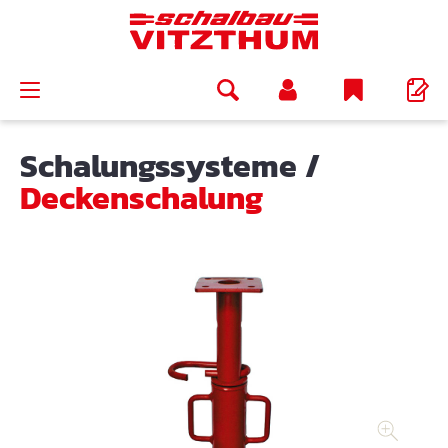
alt springen
Schalungssysteme
/
Deckenschalung
Bildergalerie überspringen