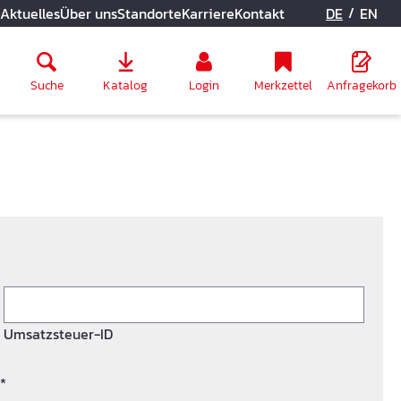
/
Aktuelles
Über uns
Standorte
Karriere
Kontakt
DE
EN
Suche
Katalog
Login
Merkzettel
Anfragekorb
Umsatzsteuer-ID
*