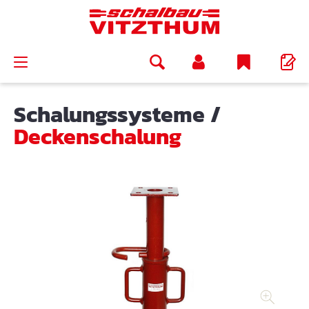
alt springen
Schalungssysteme
/
Deckenschalung
Bildergalerie überspringen