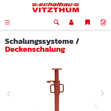
alt springen
Schalungssysteme
/
Deckenschalung
Bildergalerie überspringen