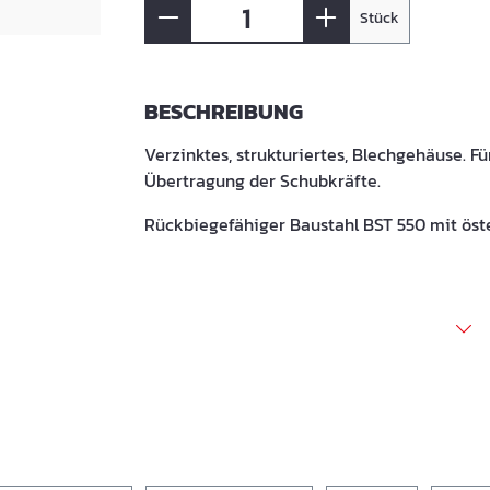
Stück
BESCHREIBUNG
Verzinktes, strukturiertes, Blechgehäuse. 
Übertragung der Schubkräfte.
Rückbiegefähiger Baustahl BST 550 mit öster