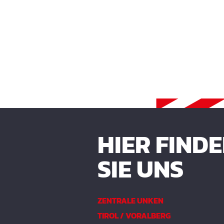
HIER FIND
SIE UNS
ZENTRALE UNKEN
TIROL / VORALBERG