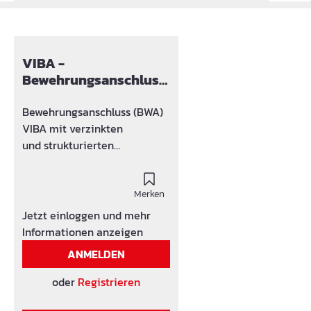
Produktgalerie überspringen
VIBA -
Bewehrungsanschluss
einreihig Typ V
Bewehrungsanschluss (BWA)
VIBA mit verzinkten
und strukturierten
Blechggehäuse. Für einen
optimalen Verbund mit dem
Beton und zur Übertragung
Merken
der Schubkräfte.
Jetzt einloggen und mehr
Rückbiegefähiger Baustahl
Informationen anzeigen
BST 550 mit österreichischer
ANMELDEN
Zulassung. (BST 500 auf
Anfrage lieferbar.)
oder
Registrieren