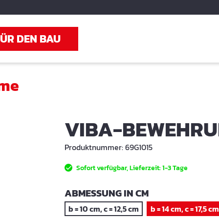
FÜR DEN BAU
eme
VIBA-BEWEHRU
Produktnummer:
69G1015
Sofort verfügbar, Lieferzeit: 1-3 Tage
AUSWÄHLEN
ABMESSUNG IN CM
b = 10 cm, c = 12,5 cm
b = 14 cm, c = 17,5 cm