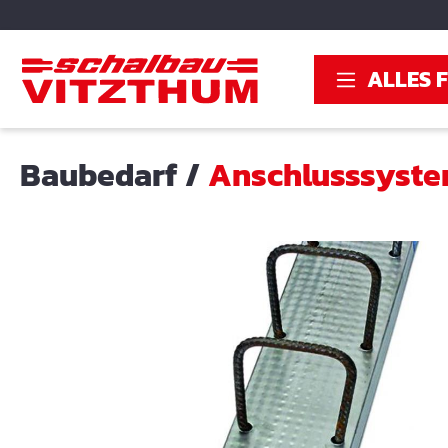
springen
Zur Hauptnavigation springen
ALLES 
Baubedarf
/
Anschlusssyst
Bildergalerie überspringen