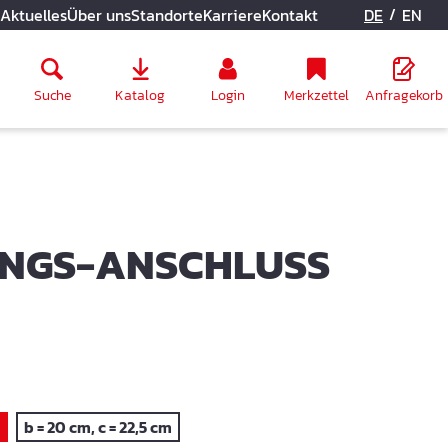
/
Aktuelles
Über uns
Standorte
Karriere
Kontakt
DE
EN
Suche
Katalog
Login
Merkzettel
Anfragekorb
NGS-ANSCHLUSS
b = 20 cm, c = 22,5 cm