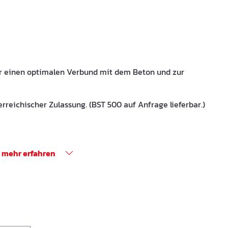
Für einen optimalen Verbund mit dem Beton und zur
reichischer Zulassung. (BST 500 auf Anfrage lieferbar.)
mehr erfahren