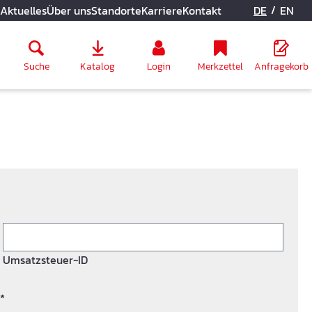
/
Aktuelles
Über uns
Standorte
Karriere
Kontakt
DE
EN
Suche
Katalog
Login
Merkzettel
Anfragekorb
Umsatzsteuer-ID
*