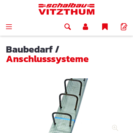
alt springen
Baubedarf
/
Anschlusssysteme
Bildergalerie überspringen