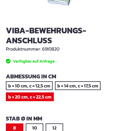
VIBA-BEWEHRUNGS-
ANSCHLUSS
Produktnummer:
69I0820
Verfügbar auf Anfrage
AUSWÄHLEN
ABMESSUNG IN CM
b = 10 cm, c = 12,5 cm
b = 14 cm, c = 17,5 cm
b = 20 cm, c = 22,5 cm
AUSWÄHLEN
STAB Ø IN MM
8
10
12