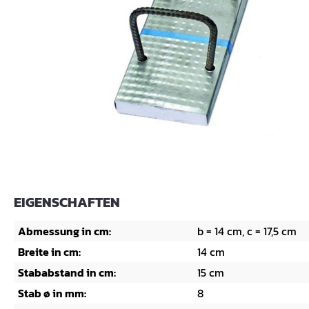
EIGENSCHAFTEN
Abmessung in cm:
b = 14 cm, c = 17,5 cm
Breite in cm:
14 cm
Stababstand in cm:
15 cm
Stab ø in mm:
8