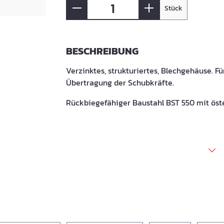
Stück
BESCHREIBUNG
Verzinktes, strukturiertes, Blechgehäuse. 
Übertragung der Schubkräfte.
Rückbiegefähiger Baustahl BST 550 mit öster