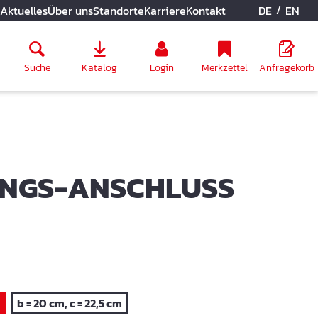
/
Aktuelles
Über uns
Standorte
Karriere
Kontakt
DE
EN
Suche
Katalog
Login
Merkzettel
Anfragekorb
NGS-ANSCHLUSS
b = 20 cm, c = 22,5 cm