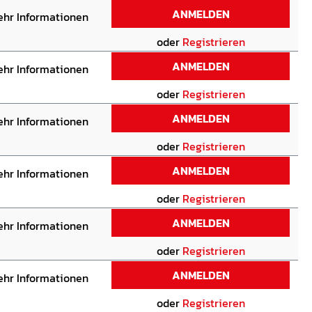
ANMELDEN
ehr Informationen
oder
Registrieren
ANMELDEN
ehr Informationen
oder
Registrieren
ANMELDEN
ehr Informationen
oder
Registrieren
ANMELDEN
ehr Informationen
oder
Registrieren
ANMELDEN
ehr Informationen
oder
Registrieren
ANMELDEN
ehr Informationen
oder
Registrieren