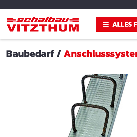
springen
Zur Hauptnavigation springen
ALLES 
Baubedarf
/
Anschlusssyst
Bildergalerie überspringen