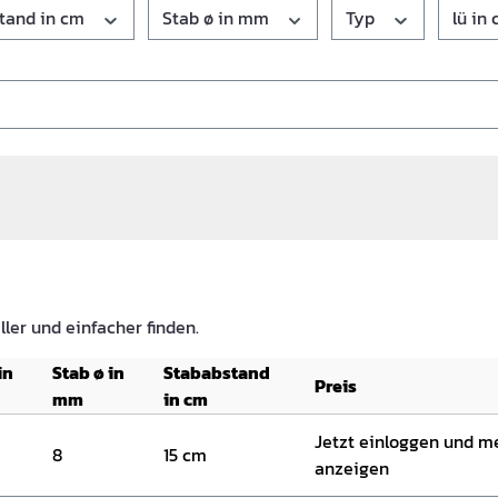
tand in cm
Stab ø in mm
Typ
lü in
ller und einfacher finden.
in
Stab ø in
Stababstand
Preis
mm
in cm
Jetzt einloggen und m
8
15 cm
anzeigen