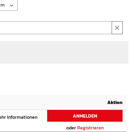
 cm
Aktion
ANMELDEN
ehr Informationen
oder
Registrieren