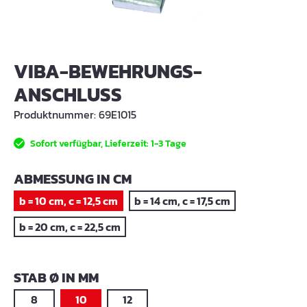
VIBA-BEWEHRUNGS-
ANSCHLUSS
Produktnummer:
69E1015
Sofort verfügbar, Lieferzeit: 1-3 Tage
AUSWÄHLEN
ABMESSUNG IN CM
b = 10 cm, c = 12,5 cm
b = 14 cm, c = 17,5 cm
b = 20 cm, c = 22,5 cm
AUSWÄHLEN
STAB Ø IN MM
8
10
12