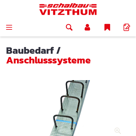
alt springen
Baubedarf
/
Anschlusssysteme
Bildergalerie überspringen