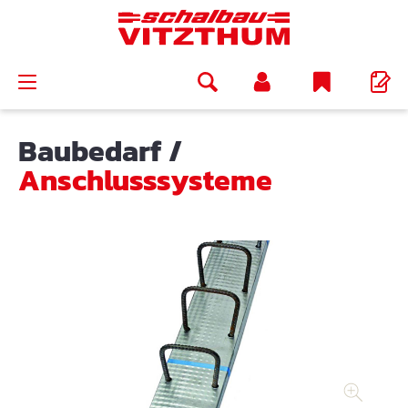
alt springen
Baubedarf
/
Anschlusssysteme
Bildergalerie überspringen