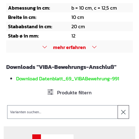
Abmessung in cm:
b = 10 cm, c = 12,5 cm
Breite in cm:
10 cm
Stababstand in cm:
20 cm
Stab ø in mm:
12
mehr erfahren
Downloads "VIBA-Bewehrungs-Anschluß"
Download Datenblatt_69_VIBABewehrung-991
Produkte filtern
Suche