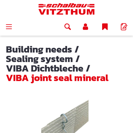
in content
Building needs
/
Sealing system
/
VIBA Dichtbleche
/
VIBA joint seal mineral
Skip image gallery