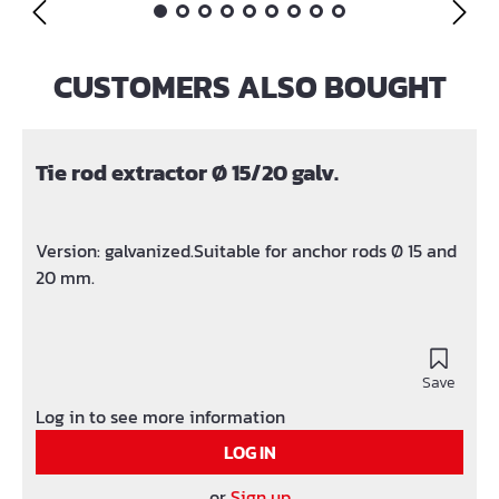
eine Betoneinbindung von nur 3 cm. Das VIBA-
Sinterflex ist wasserreaktiv und dichtet somit
CUSTOMERS ALSO BOUGHT
Skip product gallery
Arbeits- und Sollrissfugen aktiv durch einen
natürlichen betontechnlogischen Prozess ab.
Wasserdrücke bis einschließlich 5 bar = 50 m WS
können sicher abgedichtet werden!
Tie rod extractor Ø 15/20 galv.
Version: galvanized.Suitable for anchor rods Ø 15 and
20 mm.
Save
Log in to see more information
LOG IN
or
Sign up