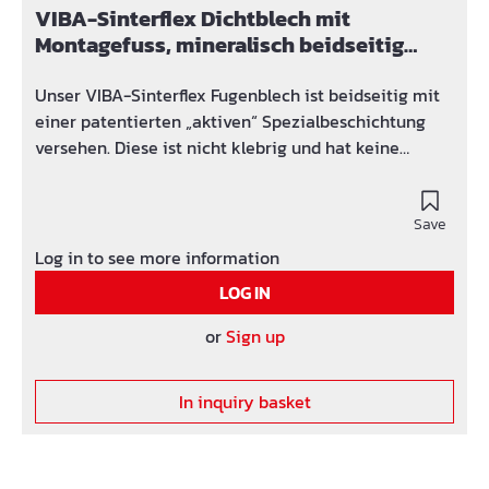
können sicher abgedichtet werden!
VIBA-Sinterflex Dichtblech mit
Montagefuss, mineralisch beidseitig
vollbeschichtet
Unser VIBA-Sinterflex Fugenblech ist beidseitig mit
einer patentierten „aktiven“ Spezialbeschichtung
versehen. Diese ist nicht klebrig und hat keine
Schutzfolie, die vor dem Betonieren entfernt werden
muss. Die Beschichtung verbindet sich mit dem
Beton durch eine natürliche Reaktion mit dem
Save
Umgebungsbeton und dichtet somit aktiv die
Log in to see more information
abzudichtende Fuge ab. Die Fuge wird durch die
LOG IN
Spezial- beschichtung aktiv zugesintert und dadurch
immer dichter. Man spricht von einer aktiven
or
Sign up
Versinterung oder auch aktiven mineralisierenden
Tiefenabdichtung. Die einzigartige Verbindung der
In inquiry basket
aktiven VIBASinterflex Spezialbeschichtung zum
Frischbeton verhindert zuverlässig eine
Umwanderung des VIBA-Sinterflex
Fugenblechsystems. Um sicher abzudichten genügt