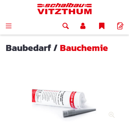
alt springen
Baubedarf
/
Bauchemie
Bildergalerie überspringen