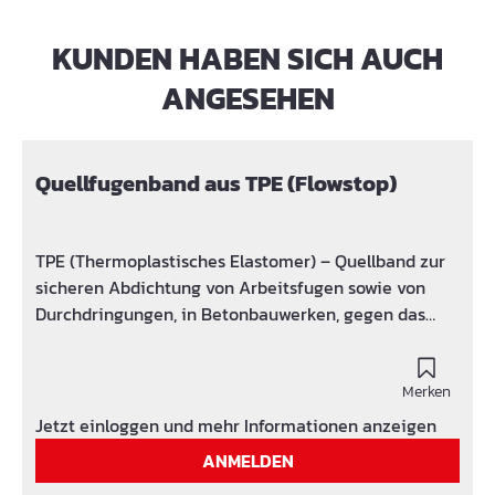
KUNDEN HABEN SICH AUCH
Produktgalerie überspringen
ANGESEHEN
Quellfugenband aus TPE (Flowstop)
TPE (Thermoplastisches Elastomer) – Quellband zur
sicheren Abdichtung von Arbeitsfugen sowie von
Durchdringungen, in Betonbauwerken, gegen das
Eindringen von Wasser. Durch das Aufquellen und
den beim Quellvorgang entstehenden Quelldruck
wird ein Eindringen des Wassers verhindert.
Merken
Anwendung: Die Abdichtung von Arbeits- und
Jetzt einloggen und mehr Informationen anzeigen
Anschlussfugen in/an Betonbauwerken im
ANMELDEN
Fundament– und Grundwasserbereich sind typische