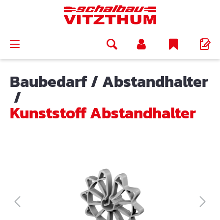
alt springen
Baubedarf
/
Abstandhalter
/
Kunststoff Abstandhalter
Bildergalerie überspringen