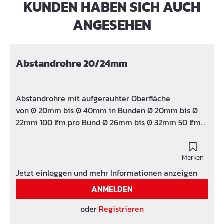
KUNDEN HABEN SICH AUCH
Produktgalerie überspringen
ANGESEHEN
Abstandrohre 20/24mm
Abstandrohre mit aufgerauhter Oberfläche
von Ø 20mm bis Ø 40mm in Bunden Ø 20mm bis Ø
22mm 100 lfm pro Bund Ø 26mm bis Ø 32mm 50 lfm
pro Bund Ø 40mm 30 lfm pro Bund
Merken
Jetzt einloggen und mehr Informationen anzeigen
ANMELDEN
oder
Registrieren