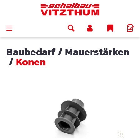
alt springen
Baubedarf
/
Mauerstärken
/
Konen
Bildergalerie überspringen