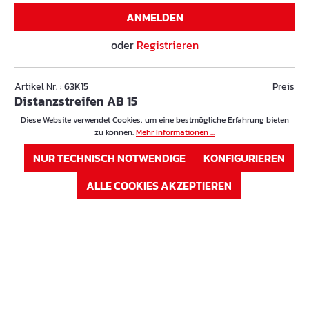
ANMELDEN
oder
Registrieren
Artikel Nr. : 63K15
Preis
Distanzstreifen AB 15
Diese Website verwendet Cookies, um eine bestmögliche Erfahrung bieten
zu können.
Mehr Informationen ...
Höhe in cm
15 cm
NUR TECHNISCH NOTWENDIGE
KONFIGURIEREN
Auf Lager
ALLE COOKIES AKZEPTIEREN
Sofort verfügbar, Lieferzeit: 1-3 Tage
ANMELDEN
oder
Registrieren
Artikel Nr. : 63K16
Preis