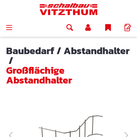
alt springen
Baubedarf
/
Abstandhalter
/
Großflächige
Abstandhalter
Bildergalerie überspringen