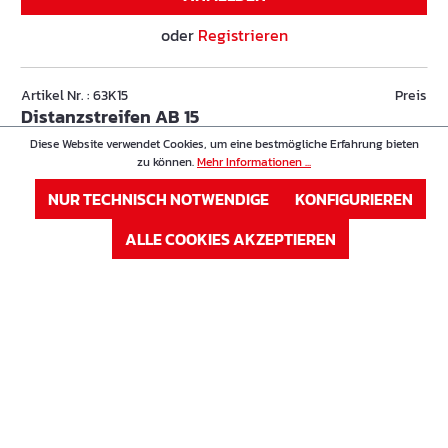
oder
Registrieren
Artikel Nr. : 63K15
Preis
Distanzstreifen AB 15
Diese Website verwendet Cookies, um eine bestmögliche Erfahrung bieten
zu können.
Mehr Informationen ...
Höhe in cm
15 cm
NUR TECHNISCH NOTWENDIGE
KONFIGURIEREN
Auf Lager
ALLE COOKIES AKZEPTIEREN
Sofort verfügbar, Lieferzeit: 1-3 Tage
ANMELDEN
oder
Registrieren
Artikel Nr. : 63K16
Preis
Distanzstreifen AB 16