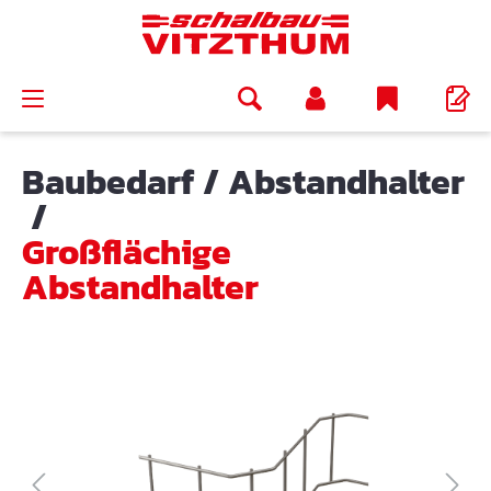
alt springen
Baubedarf
/
Abstandhalter
/
Großflächige
Abstandhalter
Bildergalerie überspringen