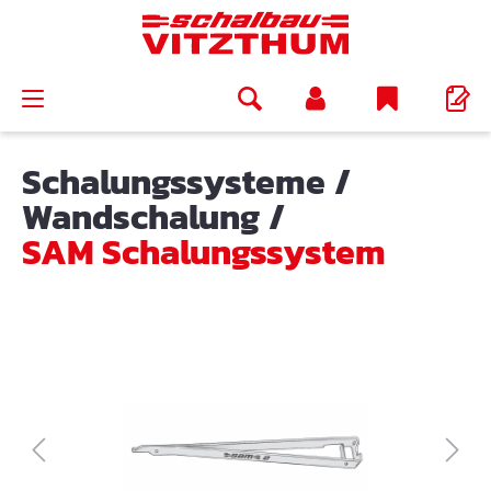
alt springen
Schalungssysteme
/
Wandschalung
/
SAM Schalungssystem
Bildergalerie überspringen