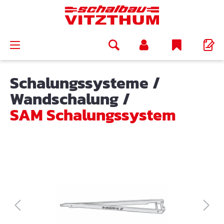
alt springen
Schalungssysteme
/
Wandschalung
/
SAM Schalungssystem
Bildergalerie überspringen