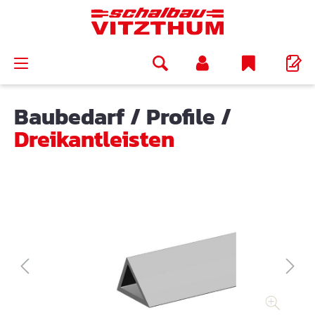
alt springen
Baubedarf
/
Profile
/
Dreikantleisten
Bildergalerie überspringen