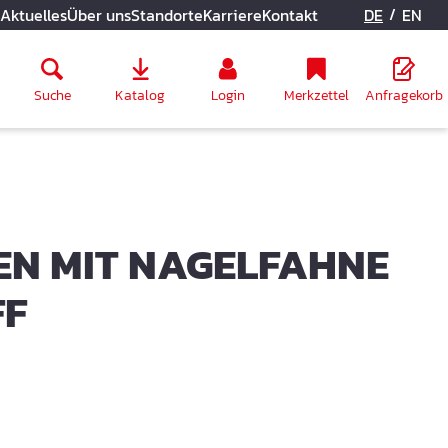
/
Aktuelles
Über uns
Standorte
Karriere
Kontakt
DE
EN
Suche
Katalog
Login
Merkzettel
Anfragekorb
EN MIT NAGELFAHNE
FF