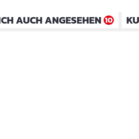
ICH AUCH ANGESEHEN
KU
10