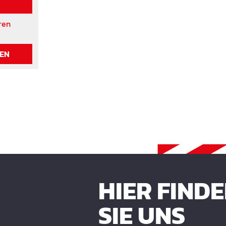
ren
REN
HIER FIND
SIE UNS