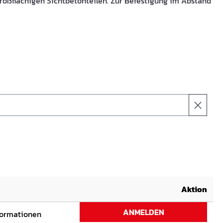
roßflächigen Sichtbetonteilen. Zur Befestigung im Abstand
Aktion
ANMELDEN
formationen