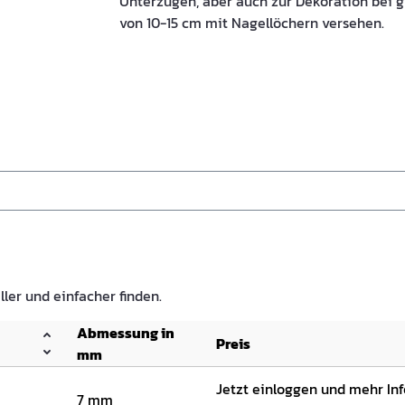
Unterzügen, aber auch zur Dekoration bei g
von 10-15 cm mit Nagellöchern versehen.
ller und einfacher finden.
Abmessung in
Preis
mm
Jetzt einloggen und mehr In
7 mm