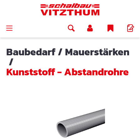
alt springen
Baubedarf
/
Mauerstärken
/
Kunststoff - Abstandrohre
Bildergalerie überspringen