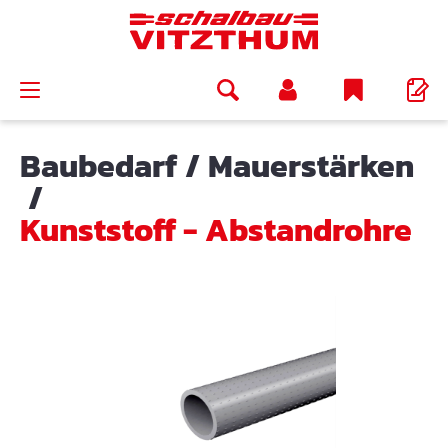
alt springen
Baubedarf
/
Mauerstärken
/
Kunststoff - Abstandrohre
Bildergalerie überspringen